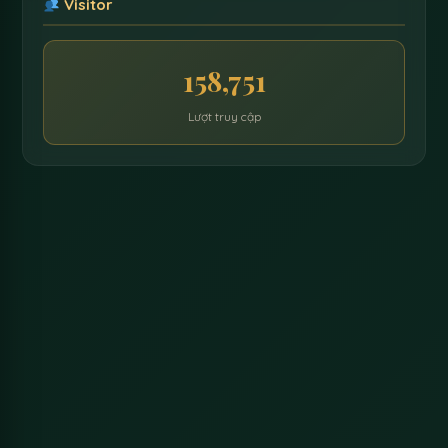
Visitor
158,751
Lượt truy cập