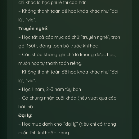
chỉ khác là học phí lẻ thì cao hơn.
– Không thanh toán để học khóa khác như “đại
lý”, “vip”.
Truyền nghề:
– Học tất cả các mục có chữ “truyền nghề”, trọn
gói 150tr, đóng toàn bộ trước khi học.
– Các khóa không ghi chú là không được học,
muốn học tự thanh toán riêng.
– Không thanh toán để học khóa khác như “đại
lý”, “vip”.
– Học 1 năm, 2~3 năm tùy bạn
– Có chứng nhận cuối khóa (nếu vượt qua các
bài thi)
Đại lý:
– Học mục dành cho “đại lý” (tiêu chí có trong
cuốn linh khí hoặc trang