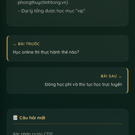
phongthuychinhtong.vn)
– Đại lý tổng được học mục “vip”.
← BÀI TRƯỚC
Học online thì thực hành thế nào?
BÀI SAU →
Đóng học phí và thủ tục học trực tuyến
Câu hỏi mới
Xác nhận cư trú CT07