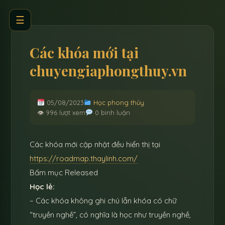
☰
Các khóa mới tại
chuyengiaphongthuy.vn
05/08/2023
Học phong thủy
👁 996 lượt xem
0 bình luận
Các khóa mới cập nhật đều hiển thị tại
https://roadmap.thaylinh.com/
Bấm mục Released
Học lẻ:
– Các khóa không ghi chú lẫn khóa có chữ
“truyền nghề”, có nghĩa là học như truyền nghề,