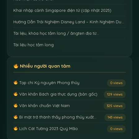
Khai nhập cảnh Singapore điện tử (cập nhật 2025)
Hướng Dẫn Trải Nghiệm Disney Land – Kinh Nghiệm Du…
Tài liệu, khóa học tầm long / ăngten địa từ…
Tài liệu học tầm long
Nhiều người quan tâm
Tạp chí Kỷ nguyên Phong thủy
0 views
Văn khấn Bách gia thực dụng (bản gốc)
129 views
Văn khấn chuẩn Việt Nam
325 views
Bí mật trở thành thầy phong thủy xuất…
143 views
Lịch Cát Tường 2023 Quý Mão
0 views