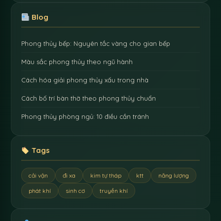
Blog
Phong thủy bếp: Nguyên tắc vàng cho gian bếp
Màu sắc phong thủy theo ngũ hành
Cách hóa giải phong thủy xấu trong nhà
Cách bố trí bàn thờ theo phong thủy chuẩn
Phong thủy phòng ngủ: 10 điều cần tránh
Tags
cải vận
đi xa
kim tự tháp
ktt
năng lượng
phát khí
sinh cơ
truyền khí