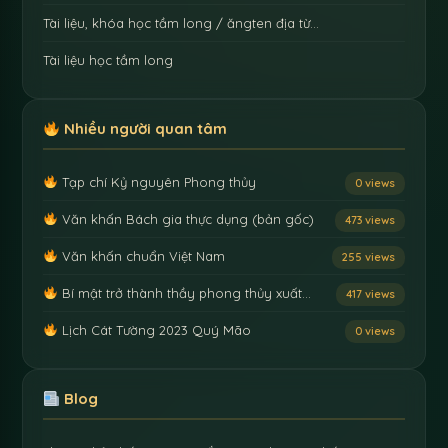
Tài liệu, khóa học tầm long / ăngten địa từ…
Tài liệu học tầm long
Nhiều người quan tâm
Tạp chí Kỷ nguyên Phong thủy
0 views
Văn khấn Bách gia thực dụng (bản gốc)
473 views
Văn khấn chuẩn Việt Nam
255 views
Bí mật trở thành thầy phong thủy xuất…
417 views
Lịch Cát Tường 2023 Quý Mão
0 views
Blog