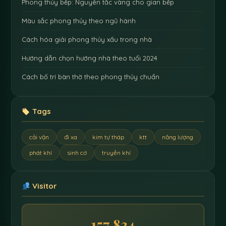
Phong thủy bếp: Nguyên tắc vàng cho gian bếp
Màu sắc phong thủy theo ngũ hành
Cách hóa giải phong thủy xấu trong nhà
Hướng dẫn chọn hướng nhà theo tuổi 2024
Cách bố trí bàn thờ theo phong thủy chuẩn
Tags
cải vận
đi xa
kim tự tháp
ktt
năng lượng
phát khí
sinh cơ
truyền khí
Visitor
157,834