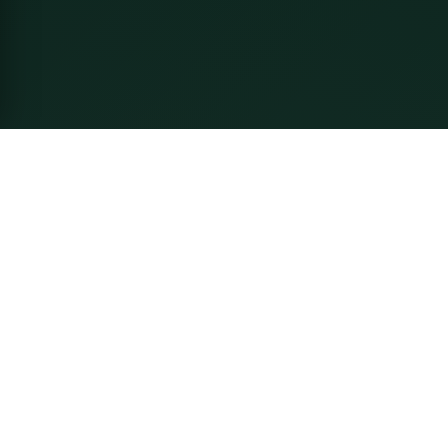
Về Thầy Linh
Nguyễn Mạnh Linh - Chuyên gia Phong Thủy gia truyền 6
đời. Tư vấn phong thủy nhà ở, doanh nghiệp, cải vận và
hóa giải theo truyền thống chính thống, kết hợp tư duy
khoa học hiện đại.
Dịch vụ
Cải vận - Sinh cơ
Sản phẩm - Linh phù