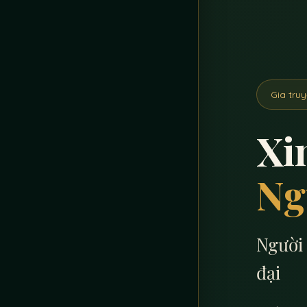
Gia tru
Xin
Ng
Người 
đại