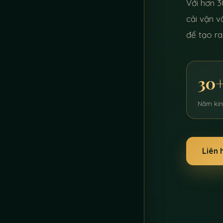
Với hơn 3
cải vận v
để tạo ra
30
Năm ki
Liên 