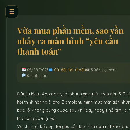
☰
Vừa mua phần mềm, sao vẫn
nhảy ra màn hình “yêu cầu
thanh toán”
05/08/2023
Cài đặt, tài khoản
👁 5,086 lượt xem
0 bình luận
Đây là lỗi từ Appstore, tôi phát hiện ra từ cách đây 5-7 
hồi thịnh hành trò chơi Zomplant, mình mua mất tiền nhưn
báo lỗi không dùng được, sau khi loay hoay 1 hồi tìm ra 
khôi phục bé tý tẹo.
Và khi thiết kế app, tôi yêu cầu lập trình đưa nút khôi phụ