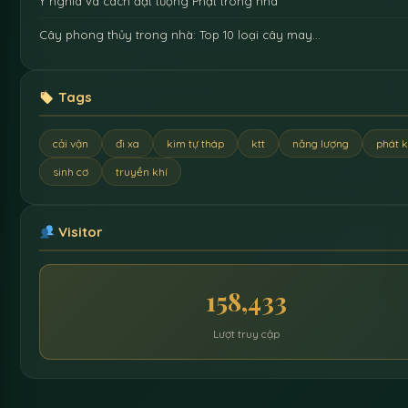
Ý nghĩa và cách đặt tượng Phật trong nhà
Cây phong thủy trong nhà: Top 10 loại cây may…
Tags
cải vận
đi xa
kim tự tháp
ktt
năng lượng
phát k
sinh cơ
truyền khí
Visitor
158,433
Lượt truy cập