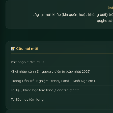
BÀ
Lấy lại mật khẩu (khi quên, hoặc không biết) tr
quyhoach
Câu hỏi mới
Xác nhận cư trú CT07
Khai nhập cảnh Singapore điện tử (cập nhật 2025)
Hướng Dẫn Trải Nghiệm Disney Land – Kinh Nghiệm Du…
Tài liệu, khóa học tầm long / ăngten địa từ…
Tài liệu học tầm long