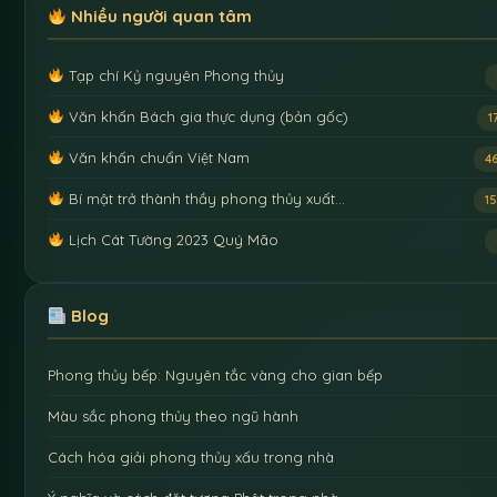
Nhiều người quan tâm
Tạp chí Kỷ nguyên Phong thủy
Văn khấn Bách gia thực dụng (bản gốc)
1
Văn khấn chuẩn Việt Nam
4
Bí mật trở thành thầy phong thủy xuất…
1
Lịch Cát Tường 2023 Quý Mão
Blog
Phong thủy bếp: Nguyên tắc vàng cho gian bếp
Màu sắc phong thủy theo ngũ hành
Cách hóa giải phong thủy xấu trong nhà