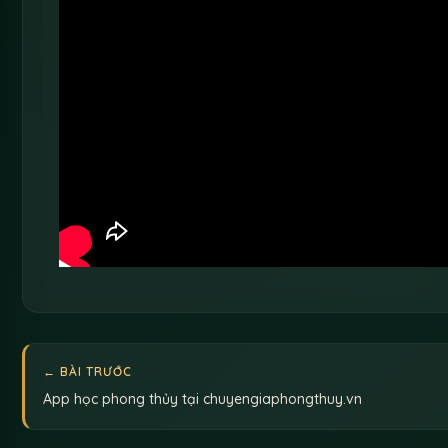
← BÀI TRƯỚC
App học phong thủy tại chuyengiaphongthuy.vn