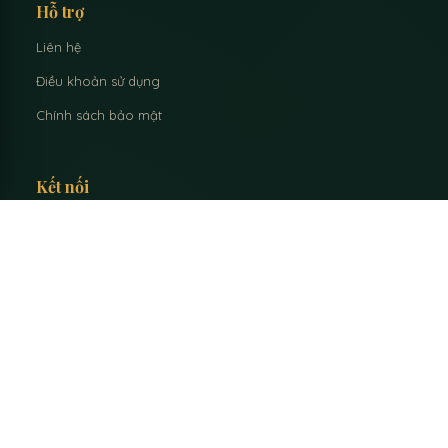
Hỗ trợ
Liên hệ
Điều khoản sử dụng
Chính sách bảo mật
Kết nối
Facebook
YouTube
Zalo
info@thaylinh.com
© 2026 Nguyễn Mạnh Linh - Chuyên gia Phong Thủy • Tâm Linh