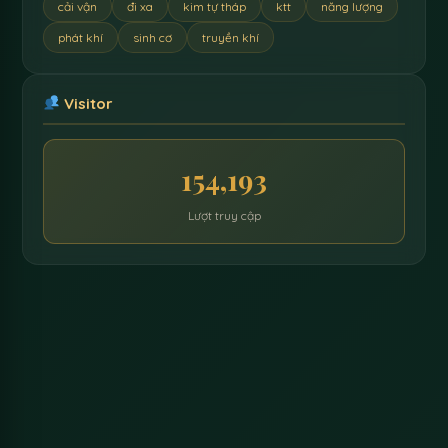
cải vận
đi xa
kim tự tháp
ktt
năng lượng
phát khí
sinh cơ
truyền khí
Visitor
154,193
Lượt truy cập