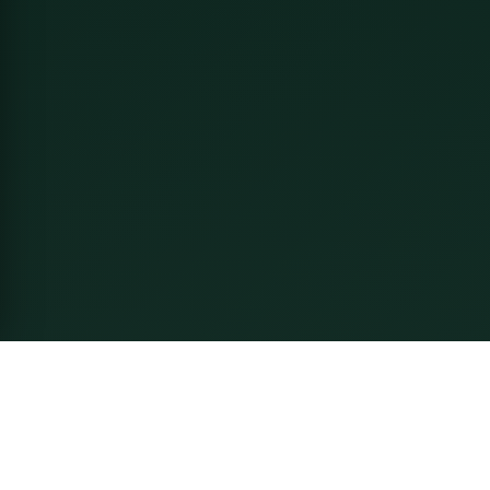
Về Thầy Linh
Nguyễn Mạnh Linh - Chuyên gia Phong Thủy gia truyền 6
đời. Tư vấn phong thủy nhà ở, doanh nghiệp, cải vận và