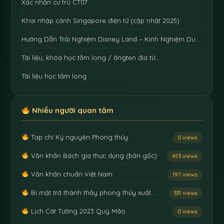
Xác nhận cư trú CT07
Khai nhập cảnh Singapore điện tử (cập nhật 2025)
Hướng Dẫn Trải Nghiệm Disney Land – Kinh Nghiệm Du…
Tài liệu, khóa học tầm long / ăngten địa từ…
Tài liệu học tầm long
Nhiều người quan tâm
Tạp chí Kỷ nguyên Phong thủy
0 views
Văn khấn Bách gia thực dụng (bản gốc)
453 views
Văn khấn chuẩn Việt Nam
197 views
Bí mật trở thành thầy phong thủy xuất…
331 views
Lịch Cát Tường 2023 Quý Mão
0 views