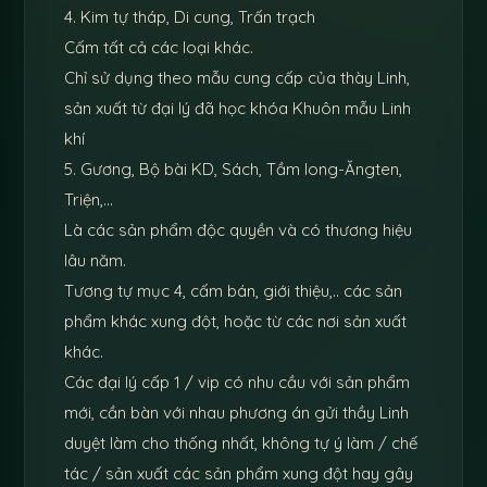
4. Kim tự tháp, Di cung, Trấn trạch
Cấm tất cả các loại khác.
Chỉ sử dụng theo mẫu cung cấp của thày Linh,
sản xuất từ đại lý đã học khóa Khuôn mẫu Linh
khí
5. Gương, Bộ bài KD, Sách, Tầm long-Ăngten,
Triện,…
Là các sản phẩm độc quyền và có thương hiệu
lâu năm.
Tương tự mục 4, cấm bán, giới thiệu,.. các sản
phẩm khác xung đột, hoặc từ các nơi sản xuất
khác.
Các đại lý cấp 1 / vip có nhu cầu với sản phẩm
mới, cần bàn với nhau phương án gửi thầy Linh
duyệt làm cho thống nhất, không tự ý làm / chế
tác / sản xuất các sản phẩm xung đột hay gây