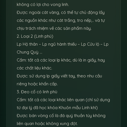
không có lợi cho vong linh.
Được: ngoài cát vàng, có thể tự chủ động lấy
các nguồn khác như cát trắng, tro nếp,.. và tự
chịu trách nhiệm về các sản phẩm này.
2. Loại 2 (Linh phù)
Lp Hộ thân – Lp ngũ hành thiếu – Lp Cửu lộ – Lp
Chung Quỳ …
Cấm: tất cả các loại lp khác, dù là in giấy, hay
các chất liệu khác.
Được: sử dụng lp giấy viết tay, theo nhu cầu
riêng hoặc khẩn cấp.
3. Đeo cổ có linh phù
Cấm: tất cả các loại khác liên quan (chỉ sử dụng
từ đại lý đã học khóa Khuôn mẫu Linh khí)
Được: bán vòng cổ là đá quý thuần túy không
liên quan hoặc không xung đột.