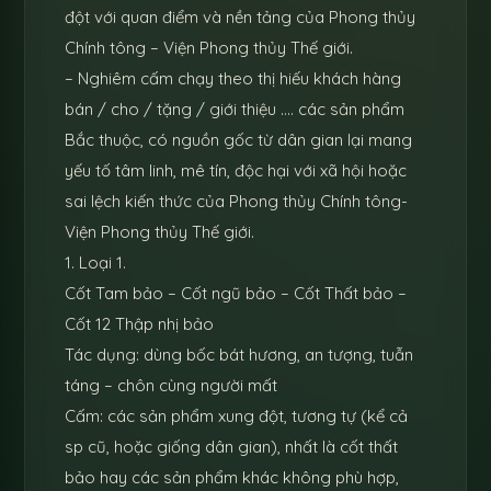
đột với quan điểm và nền tảng của Phong thủy
Chính tông – Viện Phong thủy Thế giới.
– Nghiêm cấm chạy theo thị hiếu khách hàng
bán / cho / tặng / giới thiệu …. các sản phẩm
Bắc thuộc, có nguồn gốc từ dân gian lại mang
yếu tố tâm linh, mê tín, độc hại với xã hội hoặc
sai lệch kiến thức của Phong thủy Chính tông-
Viện Phong thủy Thế giới.
1. Loại 1.
Cốt Tam bảo – Cốt ngũ bảo – Cốt Thất bảo –
Cốt 12 Thập nhị bảo
Tác dụng: dùng bốc bát hương, an tượng, tuẫn
táng – chôn cùng người mất
Cấm: các sản phẩm xung đột, tương tự (kể cả
sp cũ, hoặc giống dân gian), nhất là cốt thất
bảo hay các sản phẩm khác không phù hợp,