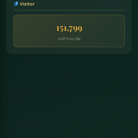
Visitor
151,799
Lượt truy cập