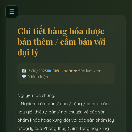
☰
Chi tiết hàng hóa được
bán thêm / cấm bán với
đại lý
13/10/2023
Điều khoản
👁 506 lượt xem
0 bình luận
Nguyên tắc chung:
– Nghiêm cấm bán / cho / tặng / quảng cáo
hay giới thiệu / bàn / nói chuyện về các sản
phẩm khác hoặc xung đột với các sản phẩm lấy
từ đại lý của Phong thủy Chính tông hay xung