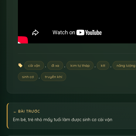
,
,
,
,
cải vận
đi xa
kim tự tháp
ktt
năng lượng
,
sinh cơ
truyền khí
← BÀI TRƯỚC
Em bé, trẻ nhỏ mấy tuổi làm được sinh cơ cải vận