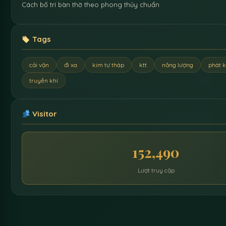
Cách bố trí bàn thờ theo phong thủy chuẩn
Tags
cải vận
đi xa
kim tự tháp
ktt
năng lượng
phát k
truyền khí
Visitor
152,490
Lượt truy cập