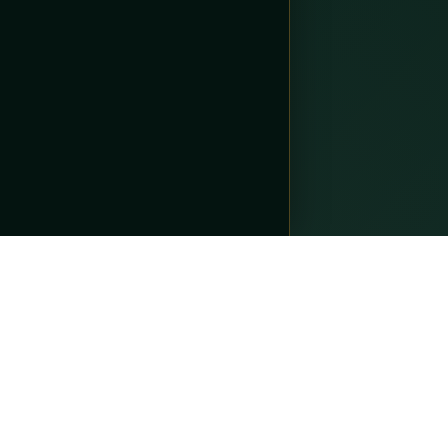
Về Thầ
Nguyễn 
gia tru
doanh n
truyền 
khoa họ