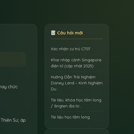
Câu hỏi mới
Xác nhận cư trú CT07
Khai nhập cảnh Singapore
điện tử (cập nhật 2025)
Hướng Dẫn Trải Nghiệm
Disney Land – Kinh Nghiệm
 hay chức
Du…
Tài liệu, khóa học tầm long
/ ăngten địa từ…
Tài liệu học tầm long
 Thiên Sư, áp