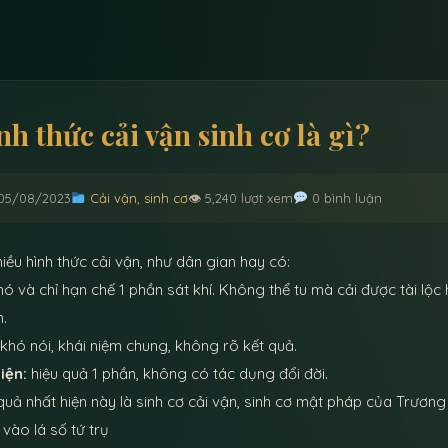
nh thức cải vận sinh cơ là gì?
05/08/2023
Cải vận, sinh cơ
👁 5,240 lượt xem
0 bình luận
iều hình thức cải vận, như dân gian hay có:
ó và chỉ hạn chế 1 phần sát khí. Không thể tu mà cải được tài lộc
.
khó nói, khái niệm chung, không rõ kết quả.
iện:
hiệu quả 1 phần, không có tác dụng đổi đời.
quả nhất hiện này là sinh cơ cải vận, sinh cơ mật pháp của Trương
vào lá số tứ trụ