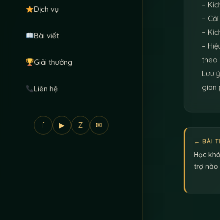
– Kíc
Dịch vụ
– Cải
– Kíc
Bài viết
– Hiệ
theo 
Giải thưởng
Lưu ý
gian 
Liên hệ
f
▶
Z
✉
← BÀI 
Học khó
trợ nào