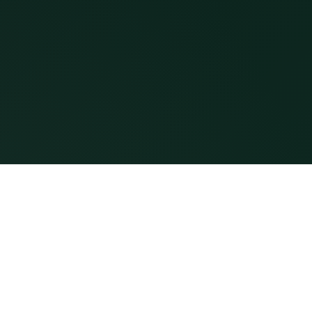
y Linh
Dịch vụ
Mạnh Linh - Chuyên gia Phong Thủy
Cải vận - Sinh cơ
yền 6 đời. Tư vấn phong thủy nhà ở,
Sản phẩm - Linh phù
ghiệp, cải vận và hóa giải theo
thống chính thống, kết hợp tư duy
Học phong thủy
c hiện đại.
Blog