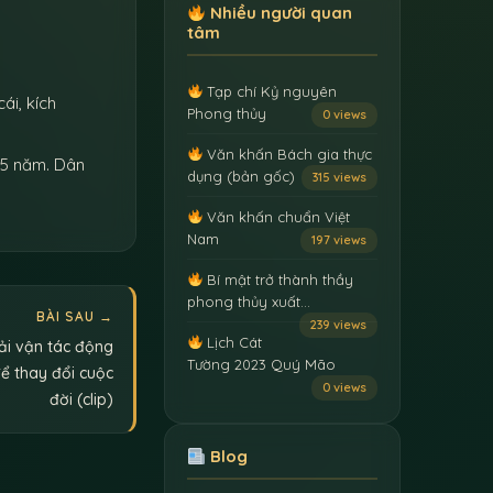
Nhiều người quan
tâm
Tạp chí Kỷ nguyên
ái, kích
Phong thủy
0 views
Văn khấn Bách gia thực
3-5 năm. Dân
dụng (bản gốc)
315 views
Văn khấn chuẩn Việt
Nam
197 views
Bí mật trở thành thầy
phong thủy xuất…
BÀI SAU →
239 views
Lịch Cát
cải vận tác động
Tường 2023 Quý Mão
ể thay đổi cuộc
0 views
đời (clip)
Blog