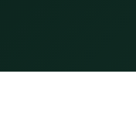
Hỗ trợ
Kết nối
Liên hệ
Facebook
Điều khoản sử dụng
YouTube
Chính sách bảo mật
Zalo
info@thaylinh.com