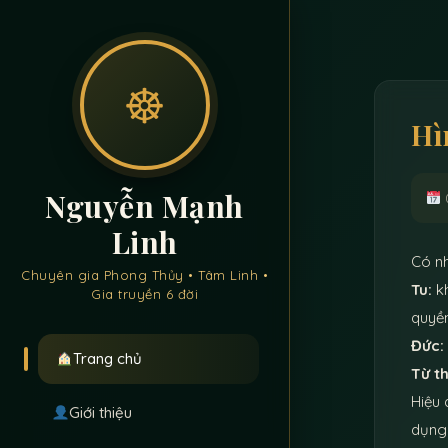
☸
Hì
Nguyễn Mạnh
Linh
Có nh
Chuyên gia Phong Thủy • Tâm Linh •
Tu:
kh
Gia truyền 6 đời
quyền
Đức:
Trang chủ
Từ th
Hiệu 
Giới thiệu
dụng 