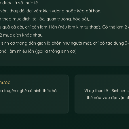
h được lá số thực tế.
 vận, thay đổi đại vận: kích vượng hoặc kéo dài hơn.
h theo mục đích: tài lộc, quan trường, hóa sát,…
u quả cả đời, chỉ cần làm 1 lần (nếu làm kim tự tháp). Có thể làm 2 c
2 mục đích khác nhau.
 sinh cơ trong dân gian là chôn như người mất, chỉ có tác dụng 
phải làm nhiều lần (gọi là trồng sinh cơ)
TRƯỚC
a truyền nghề có hình thức hỗ
Ví dụ thực tế - Sinh cơ 
thế nào vào đại vận đ