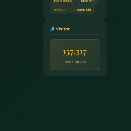
năng lượng
phát khí
sinh cơ
truyền khí
Visitor
157,317
Lượt truy cập