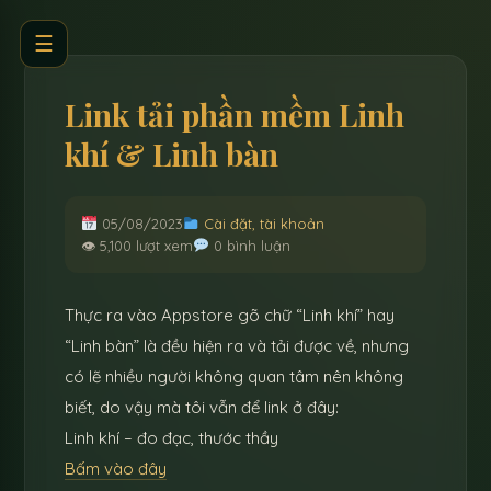
☰
Link tải phần mềm Linh
khí & Linh bàn
05/08/2023
Cài đặt, tài khoản
👁 5,100 lượt xem
0 bình luận
Thực ra vào Appstore gõ chữ “Linh khí” hay
“Linh bàn” là đều hiện ra và tải được về, nhưng
có lẽ nhiều người không quan tâm nên không
biết, do vậy mà tôi vẫn để link ở đây:
Linh khí – đo đạc, thước thầy
Bấm vào đây