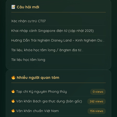
Câu hỏi mới
Xác nhận cư trú CT07
Khai nhập cảnh Singapore điện tử (cập nhật 2025)
Hướng Dẫn Trải Nghiệm Disney Land – Kinh Nghiệm Du…
Tài liệu, khóa học tầm long / ăngten địa từ…
Tài liệu học tầm long
Nhiều người quan tâm
Tạp chí Kỷ nguyên Phong thủy
0 views
Văn khấn Bách gia thực dụng (bản gốc)
262 views
Văn khấn chuẩn Việt Nam
156 views