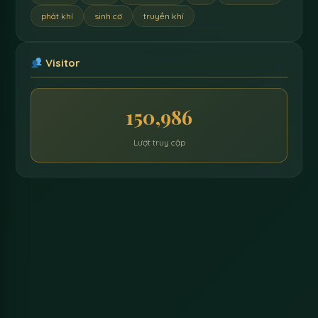
phát khí
sinh cơ
truyền khí
Visitor
150,986
Lượt truy cập