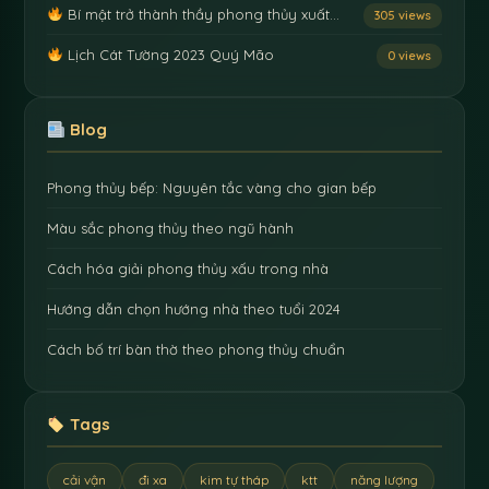
Bí mật trở thành thầy phong thủy xuất…
305 views
Lịch Cát Tường 2023 Quý Mão
0 views
Blog
Phong thủy bếp: Nguyên tắc vàng cho gian bếp
Màu sắc phong thủy theo ngũ hành
Cách hóa giải phong thủy xấu trong nhà
Hướng dẫn chọn hướng nhà theo tuổi 2024
Cách bố trí bàn thờ theo phong thủy chuẩn
Tags
cải vận
đi xa
kim tự tháp
ktt
năng lượng