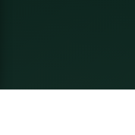
Về Thầy Linh
Nguyễn Mạnh Linh - Chuyên gia Phong Thủy gia truyền 6
đời. Tư vấn phong thủy nhà ở, doanh nghiệp, cải vận và