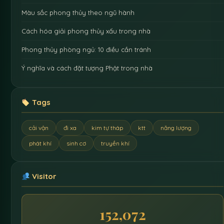
Màu sắc phong thủy theo ngũ hành
Cách hóa giải phong thủy xấu trong nhà
Phong thủy phòng ngủ: 10 điều cần tránh
Ý nghĩa và cách đặt tượng Phật trong nhà
Tags
cải vận
đi xa
kim tự tháp
ktt
năng lượng
phát khí
sinh cơ
truyền khí
Visitor
152,072