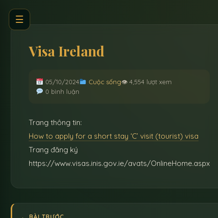
☰
Visa Ireland
05/10/2024
Cuộc sống
👁 4,554 lượt xem
0 bình luận
Trang thông tin:
How to apply for a short stay ‘C’ visit (tourist) visa
Trang đăng ký
https://www.visas.inis.gov.ie/avats/OnlineHome.aspx
← BÀI TRƯỚC