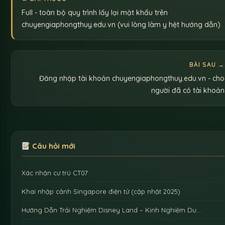
Full - toàn bộ quy trình lấy lại mật khẩu trên
chuyengiaphongthuy.edu.vn (vui lòng làm y hệt hướng dẫn)
BÀI SAU →
Đăng nhập tài khoản chuyengiaphongthuy.edu.vn - cho
người đã có tài khoản
Câu hỏi mới
Xác nhận cư trú CT07
Khai nhập cảnh Singapore điện tử (cập nhật 2025)
Hướng Dẫn Trải Nghiệm Disney Land – Kinh Nghiệm Du…