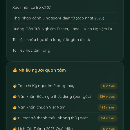
Xác nhận cư trú CT07
Khai nhập cảnh Singapore điện tử (cập nhật 2025)
Hướng Dẫn Trải Nghiệm Disney Land – Kinh Nghiệm Du…
Tài liệu, khóa học tầm long / ăngten địa từ…
Tài liệu học tầm long
Nhiều người quan tâm
Tạp chí Kỷ nguyên Phong thủy
0 views
Văn khấn Bách gia thực dụng (bản gốc)
339 views
Văn khấn chuẩn Việt Nam
193 views
Bí mật trở thành thầy phong thủy xuất…
351 views
Lịch Cát Tường 2023 Quý Mão
0 views