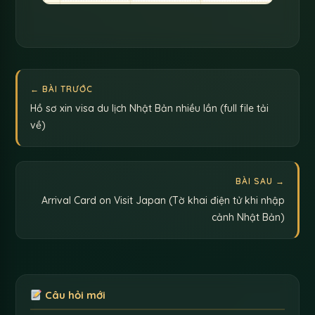
← BÀI TRƯỚC
Hồ sơ xin visa du lịch Nhật Bản nhiều lần (full file tải
về)
BÀI SAU →
Arrival Card on Visit Japan (Tờ khai điện tử khi nhập
cảnh Nhật Bản)
Câu hỏi mới