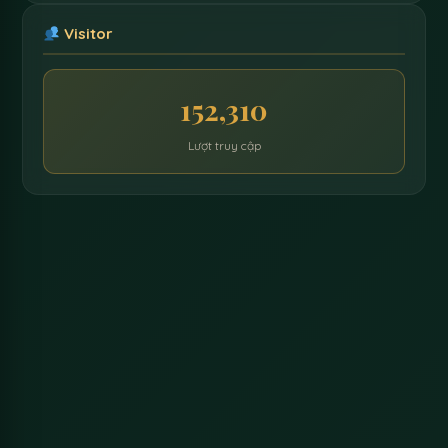
Visitor
152,310
Lượt truy cập