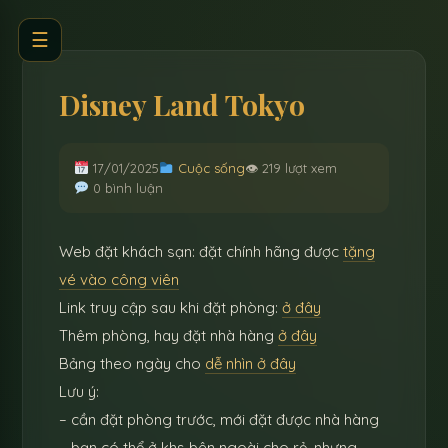
☰
Disney Land Tokyo
17/01/2025
Cuộc sống
👁 219 lượt xem
0 bình luận
Web đặt khách sạn: đặt chính hãng được
tặng
vé vào công viên
Link truy cập sau khi đặt phòng:
ở đây
Thêm phòng, hay đặt nhà hàng
ở đây
Bảng theo ngày cho
dễ nhìn ở đây
Lưu ý:
– cần đặt phòng trước, mới đặt được nhà hàng
– bạn có thể ở khs bên ngoài cho rẻ, nhưng