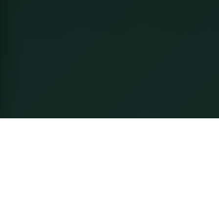
Về Thầy Linh
Nguyễn Mạnh Linh - Chuyên gia Phong Thủy gia truyền 6
đời. Tư vấn phong thủy nhà ở, doanh nghiệp, cải vận và
hóa giải theo truyền thống chính thống, kết hợp tư duy
khoa học hiện đại.