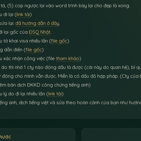
 tả, (5) cop ngược lại vào word trình bày lại cho đẹp là xong.
 đi lại (
link tải
)
ửa lại:
đã hướng dẫn ở đây
.
i lại gốc của
ĐSQ Nhật
.
u tờ khai visa nhiều lần (
file gốc
)
g dẫn điền (
file gốc
)
u xác nhận công việc (file
tham khảo
)
 do thì nhờ 1 cty nào đóng dấu là được (cái này do quan hệ), bí qu
ự đóng cho mình vẫn được. Miễn là có dấu đỏ hợp pháp. (Cty của 
hêm bản dịch ĐKKD công chứng tiếng anh)
u lý do đi lại nhiều lần (
link tải
)
tiếng anh, dịch tiếng việt và sửa theo hoàn cảnh của bạn như hướn
TRƯỚC