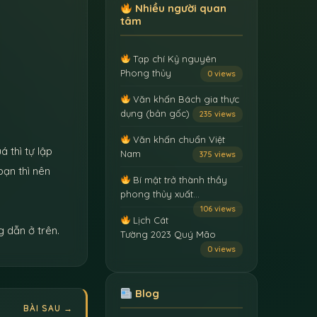
Nhiều người quan
tâm
Tạp chí Kỷ nguyên
Phong thủy
0 views
Văn khấn Bách gia thực
dụng (bản gốc)
235 views
Văn khấn chuẩn Việt
á thì tự lập
Nam
375 views
bạn thì nên
Bí mật trở thành thầy
phong thủy xuất…
106 views
Lịch Cát
g dẫn ở trên.
Tường 2023 Quý Mão
0 views
Blog
BÀI SAU →