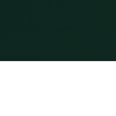
Hỗ trợ
Kết nối
Liên hệ
Facebook
Điều khoản sử dụng
YouTube
Chính sách bảo mật
Zalo
info@thaylinh.com