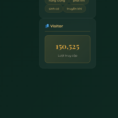
năng lượng
phát khí
sinh cơ
truyền khí
Visitor
150,525
Lượt truy cập