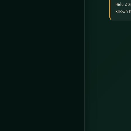
Hiểu đún
khoản 