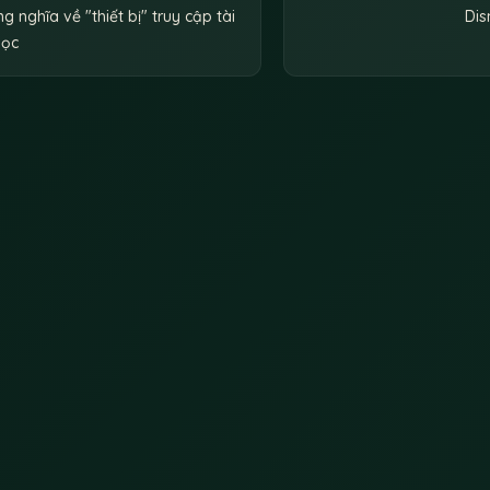
g nghĩa về "thiết bị" truy cập tài
Dis
học