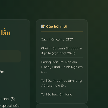
Câu hỏi mới
 lần
Xác nhận cư trú CT07
Khai nhập cảnh Singapore
điện tử (cập nhật 2025)
Hướng Dẫn Trải Nghiệm
Disney Land – Kinh Nghiệm
hảo.
Du…
Tài liệu, khóa học tầm long
/ ăngten địa từ…
Tài liệu học tầm long
t anh, (3)
o quibot sửa