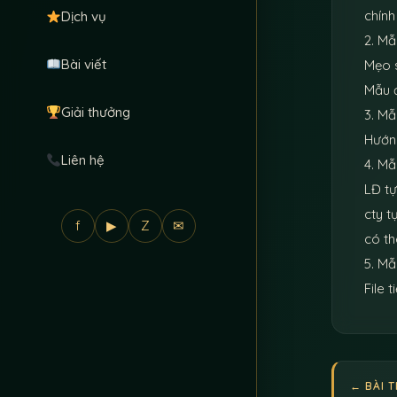
chính
Dịch vụ
2. Mẫu
Bài viết
Mẹo s
Mẫu đ
Giải thưởng
3. Mẫ
Hướn
Liên hệ
4. Mẫ
LĐ tự
cty t
f
▶
Z
✉
có t
5. Mẫ
File 
← BÀI 