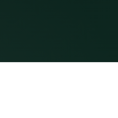
y Linh
Dịch vụ
Mạnh Linh - Chuyên gia Phong Thủy
Cải vận - Sinh cơ
yền 6 đời. Tư vấn phong thủy nhà ở,
Sản phẩm - Linh phù
ghiệp, cải vận và hóa giải theo
thống chính thống, kết hợp tư duy
Học phong thủy
c hiện đại.
Blog