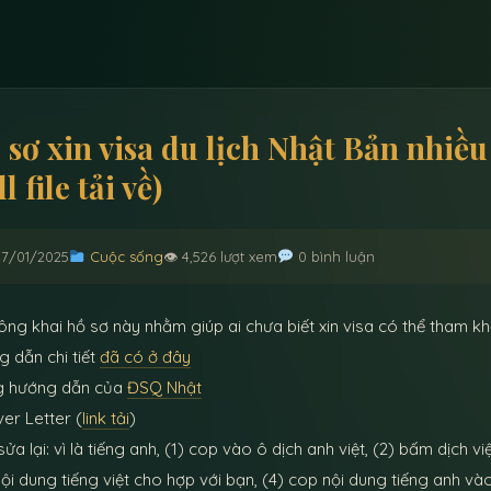
 sơ xin visa du lịch Nhật Bản nhiều
ll file tải về)
17/01/2025
Cuộc sống
👁 4,526 lượt xem
0 bình luận
ông khai hồ sơ này nhằm giúp ai chưa biết xin visa có thể tham k
 dẫn chi tiết
đã có ở đây
g hướng dẫn của
ĐSQ Nhật
ver Letter (
link tải
)
ửa lại: vì là tiếng anh, (1) cop vào ô dịch anh việt, (2) bấm dịch việ
ội dung tiếng việt cho hợp với bạn, (4) cop nội dung tiếng anh và