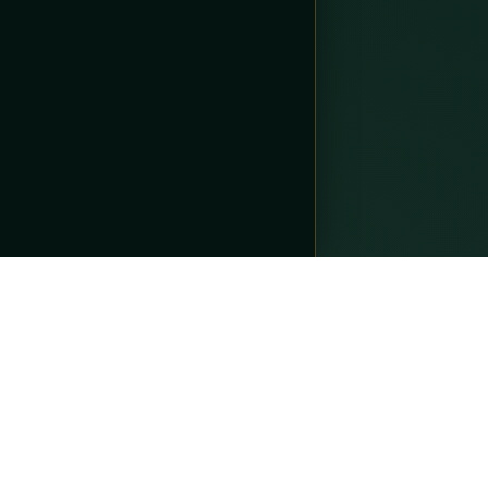
Về Thầ
Nguyễn 
gia tru
doanh n
truyền 
khoa họ