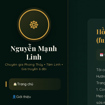
☸
Hồ
(fu
Nguyễn Mạnh
Linh
Chuyên gia Phong Thủy • Tâm Linh •
Gia truyền 6 đời
Tôi c
Hướng
Tran
Trang chủ
1. Co
Mẹo s
Giới thiệu
sửa n